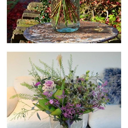
BTW-verhoging-
afgeblazen