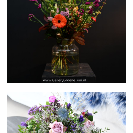
"April-doet-wat-die-wil"