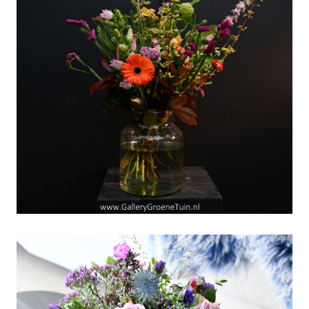
"April-doet-wat-die-wil"