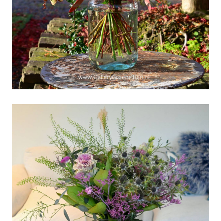
BTW-verhoging-
afgeblazen